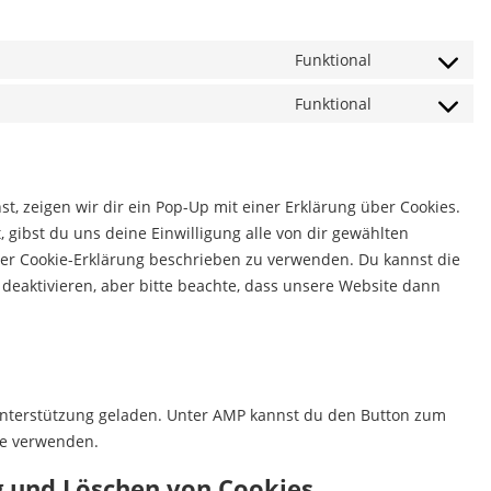
Funktional
Consent
to
Funktional
Consent
service
to
wordpress
service
complianz
, zeigen wir dir ein Pop-Up mit einer Erklärung über Cookies.
, gibst du uns deine Einwilligung alle von dir gewählten
ser Cookie-Erklärung beschrieben zu verwenden. Du kannst die
eaktivieren, aber bitte beachte, dass unsere Website dann
-Unterstützung geladen. Unter AMP kannst du den Button zum
te verwenden.
g und Löschen von Cookies